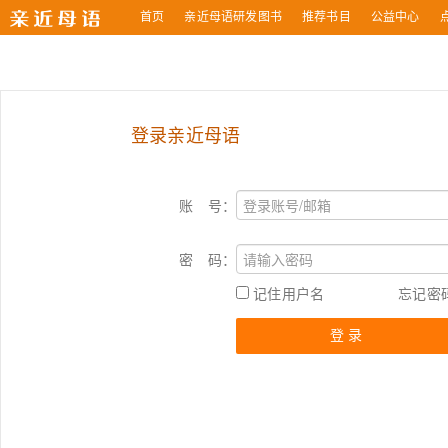
首页
亲近母语研发图书
推荐书目
公益中心
登录亲近母语
账 号：
密 码：
记住用户名
忘记密
登 录