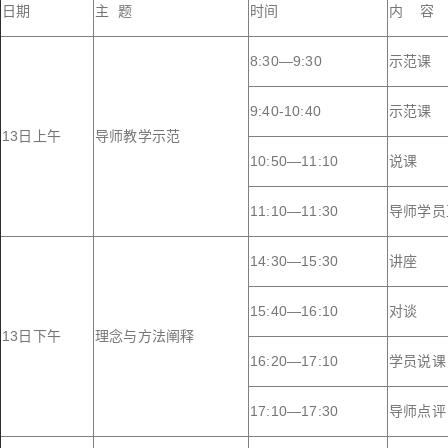
日期
主 题
时间
内 容
8:30—9:30
示范课
9:40-10:40
示范课
13日上午
导师教学示范
10:50—11:10
说课
11:10—11:30
导师学员
14:30—15:30
讲座
15:40—16:10
对谈
13日下午
理念与方法阐释
16:20—17:10
学员说课
17:10—17:30
导师点评