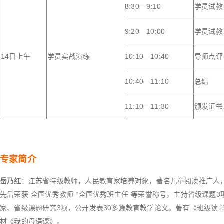
8:30—9:10
学员试教
9:20—10:00
学员试教
14日上午
学员实战演练
10:10—10:40
导师点评
10:40—11:10
总结
11:10—11:30
颁发证书
专家简介
岳乃红
：江苏省特级教师，人民教育家培养对象，著名儿童阅读推广人
先后荣获“全国优秀教师”“全国优秀班主任”等荣誉称号，主持省级课题3
家、省级课题研究3项，公开发表30多篇教育教学论文。著有《班级读书
材《我的母语课》。