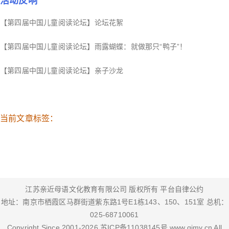
活动反响
【第四届中国儿童阅读论坛】论坛花絮
【第四届中国儿童阅读论坛】雨露蝴蝶：就做那只“鸭子”！
【第四届中国儿童阅读论坛】亲子沙龙
当前文章标签：
江苏亲近母语文化教育有限公司 版权所有
平台自律公约
地址：南京市栖霞区马群街道紫东路1号E1栋143、150、151室 总机：
025-68710061
Copyright Since 2001-
2026
苏ICP备11038145号
www.qjmy.cn
All