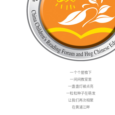
一个个屋檐下
一间间教室里
一盏盏灯被点亮
一粒粒种子在萌发
让我们再次相聚
在黄浦江畔