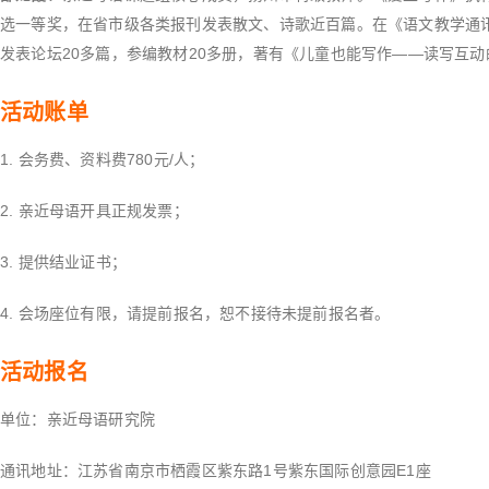
选一等奖，在省市级各类报刊发表散文、诗歌近百篇。在《语文教学通
发表论坛20多篇，参编教材20多册，著有《儿童也能写作——读写互
活动账单
1.
会务费、资料费780元/人；
2.
亲近母语开具正规发票；
3.
提供结业证书；
4.
会场座位有限，请提前报名，恕不接待未提前报名者。
活动报名
单位：亲近母语研究院
通讯地址：江苏省南京市栖霞区紫东路1号紫东国际创意园E1座