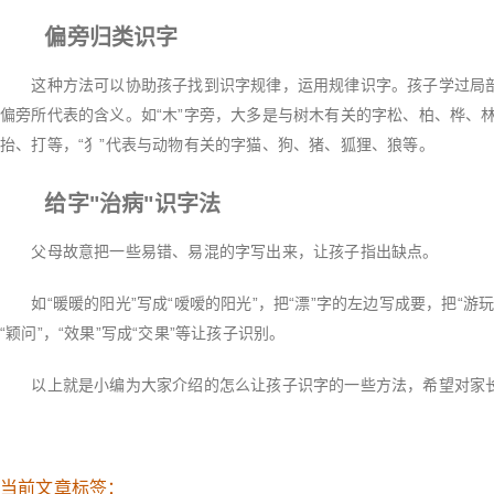
偏旁归类识字
这种方法可以协助孩子找到识字规律，运用规律识字。孩子学过局部
偏旁所代表的含义。如“木”字旁，大多是与树木有关的字松、柏、桦、林
抬、打等，“犭”代表与动物有关的字猫、狗、猪、狐狸、狼等。
给字"治病"识字法
父母故意把一些易错、易混的字写出来，让孩子指出缺点。
如“暖暖的阳光”写成“嗳嗳的阳光”，把“漂”字的左边写成要，把“游玩”
“颖问”，“效果”写成“交果”等让孩子识别。
以上就是小编为大家介绍的怎么让孩子识字的一些方法，希望对家
当前文章标签：