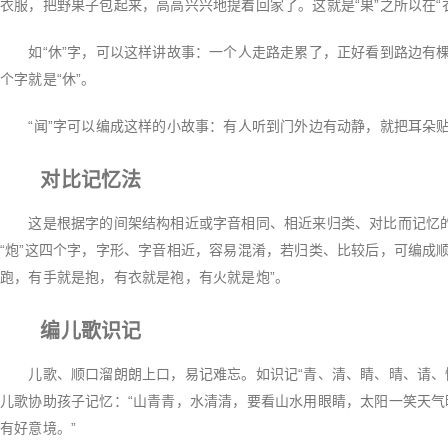
衣服，把野果子包起来，高高兴兴地提着回家了。这就是“果”之所以在“
如“休”字，可以这样讲故事：一个人走路走累了，正好看到路边有棵
个字就是“休”。
“闻”字可以编成这样的小故事：有人听到门外边有动静，就把耳朵
对比记忆法
这是根据字的间架结构相近或字音相同、相近来归类、对比而记忆的一种
“炮”这四个字，字形、字音相近，容易混淆，若归类、比较后，可编成
跑，有手就是抱，有衣就是袍，有火就是炮”。
编儿歌识记
儿歌、顺口溜朗朗上口，易记难忘。如识记“青、清、睛、晴、请、情
儿歌协助孩子记忆：“山青青，水清清，要看山水用眼睛，太阳一笑天
有好意境。”