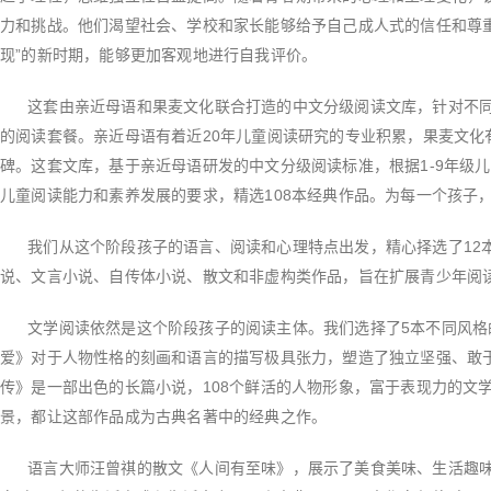
力和挑战。他们渴望社会、学校和家长能够给予自己成人式的信任和尊
现”的新时期，能够更加客观地进行自我评价。
这套由亲近母语和果麦文化联合打造的中文分级阅读文库，针对不同
的阅读套餐。亲近母语有着近20年儿童阅读研究的专业积累，果麦文化
碑。这套文库，基于亲近母语研发的中文分级阅读标准，根据1-9年级
儿童阅读能力和素养发展的要求，精选108本经典作品。为每一个孩子
我们从这个阶段孩子的语言、阅读和心理特点出发，精心择选了12
说、文言小说、自传体小说、散文和非虚构类作品，旨在扩展青少年阅
文学阅读依然是这个阶段孩子的阅读主体。我们选择了5本不同风格的
爱》对于人物性格的刻画和语言的描写极具张力，塑造了独立坚强、敢
传》是一部出色的长篇小说，108个鲜活的人物形象，富于表现力的文
景，都让这部作品成为古典名著中的经典之作。
语言大师汪曾祺的散文《人间有至味》，展示了美食美味、生活趣味