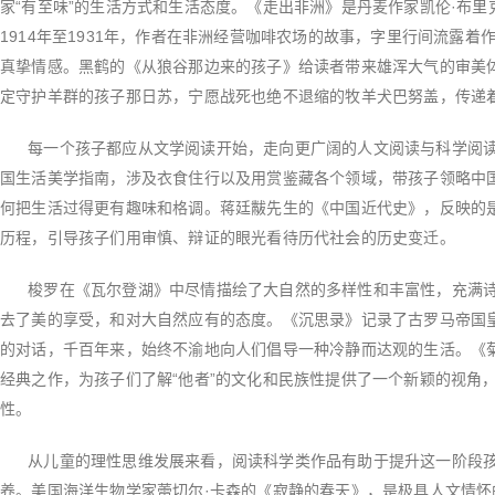
家“有至味”的生活方式和生活态度。《走出非洲》是丹麦作家凯伦·布
1914年至1931年，作者在非洲经营咖啡农场的故事，字里行间流露
真挚情感。黑鹤的《从狼谷那边来的孩子》给读者带来雄浑大气的审美
定守护羊群的孩子那日苏，宁愿战死也绝不退缩的牧羊犬巴努盖，传递
每一个孩子都应从文学阅读开始，走向更广阔的人文阅读与科学阅读
国生活美学指南，涉及衣食住行以及用赏鉴藏各个领域，带孩子领略中
何把生活过得更有趣味和格调。蒋廷黻先生的《中国近代史》，反映的
历程，引导孩子们用审慎、辩证的眼光看待历代社会的历史变迁。
梭罗在《瓦尔登湖》中尽情描绘了大自然的多样性和丰富性，充满诗
去了美的享受，和对大自然应有的态度。《沉思录》记录了古罗马帝国
的对话，千百年来，始终不渝地向人们倡导一种冷静而达观的生活。《
经典之作，为孩子们了解“他者”的文化和民族性提供了一个新颖的视角
性。
从儿童的理性思维发展来看，阅读科学类作品有助于提升这一阶段孩
养。美国海洋生物学家蕾切尔·卡森的《寂静的春天》，是极具人文情怀