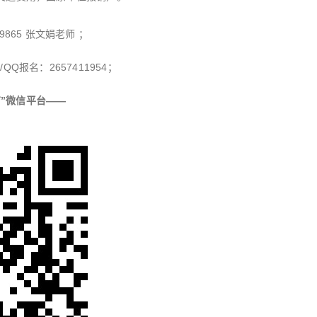
29865 张文娟老师 ；
QQ报名：2657411954；
”微信平台——