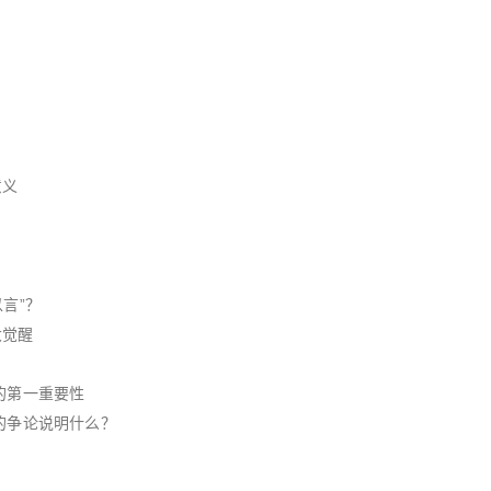
意义
言”？
大觉醒
的第一重要性
第的争论说明什么？