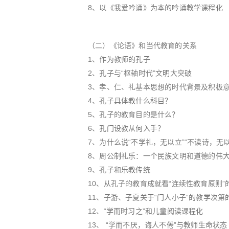
8、以《我爱吟诵》为本的吟诵教学课程化
（二）《论语》和当代教育的关系
1、作为教师的孔子
2、孔子与“枢轴时代”文明大突破
3、孝、仁、礼基本思想的时代背景及积极
4、孔子具体教什么科目？
5、孔子的教育目的是什么？
6、孔门设教从何入手？
7、为什么说“不学礼，无以立”“不读诗，无以
8、周公制礼乐：一个民族文明和道德的伟
9、孔子和乐教传统
10、从孔子的教育成就看“连续性教育原则”
11、子游、子夏关于“门人小子“的教学次
12、“学而时习之”和儿童阅读课程化
13、 “学而不厌，诲人不倦”与教师生命状态