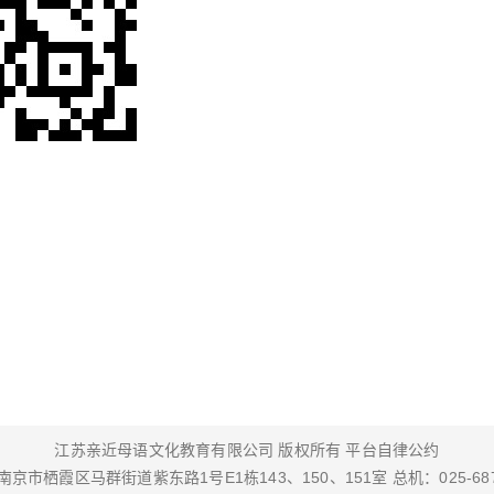
江苏亲近母语文化教育有限公司 版权所有
平台自律公约
京市栖霞区马群街道紫东路1号E1栋143、150、151室 总机：025-687