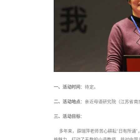
一、
活动时间
：待定。
二、
活动地点
：亲近母语研究院（江苏省南
三、
活动目标
：
多年来，薛瑞萍老师苦心耕耘“日有所诵”
格魅力，打动了无数的小语教师，并对中国