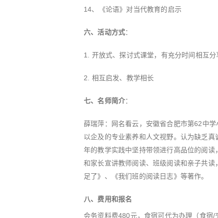
14、《论语》对当代教育的启示
六、
活动方式
：
1. 开放式、探讨式课堂，有充分时间相互
2. 相互启发、教学相长
七、名师简介
：
薛瑞萍：网名看云，安徽省合肥市第62中学
以企及的专业素养和人文视野。认为缺乏真
年的教学实践中坚持带领进行高品位的阅读
和家长宣讲教师阅读、班级阅读和亲子共读
足了》、《我们班的阅读日志》等著作。
八、费用和报名
会务资料费480元，食宿可代为办理（食宿