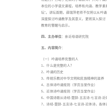
本位的小学语文课程，培养有内涵、教学素
坛”。讲坛首期，薛瑞萍老师不仅将以从吟
深度探讨吟诵教学及其意义，更将深入探讨
教育的警醒与启示。
四、
主办单位
：亲近母语研究院
五、
内容简介
：
（一）吟诵培养完整的人
1、什么是完整的人？
2、吟诵的历史
3、传统乐教对中华文明和民族精神的滋养
4、古体诗吟诵规则（学员当堂作业）
5、近体诗吟诵规则（学员当堂作业）
6、中国诗歌从诗经-楚辞-五言诗-七言诗-
7、诗经-楚辞-五言诗-七言诗-近体诗，各