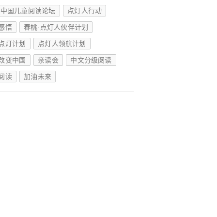
15中国儿童阅读论坛
点灯人行动
感悟
春桃·点灯人伙伴计划
点灯计划
点灯人领航计划
改变中国
亲读会
中文分级阅读
阅读
加油未来