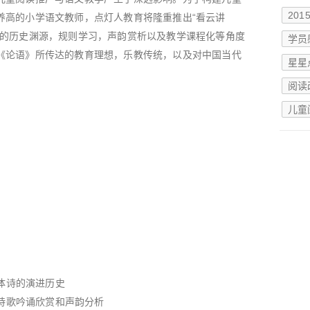
20
养高的小学语文教师，点灯人教育将隆重推出“看云讲
诵的历史渊源，规则学习，声韵赏析以及教学课程化等角度
学员
《论语》所传达的教育理想，乐教传统，以及对中国当代
星星
阅读
儿童
近体诗的演进历史
体诗歌吟诵欣赏和声韵分析