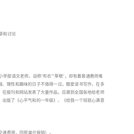
分享和讨论
小学部语文老师，自称“布衣”“草根”，却有着普通教师难
诚、理性和趣味的日子不值得一过。酷爱读书写作，在多
，在报刊和网站发表了大量作品。应邀到全国各地给老师
，出版了《心平气和的一年级》、《给我一个班就心满意
/交通费用，回原单位报销）。