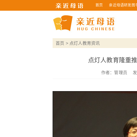
首页
亲近母语研发图
首页
>
点灯人教育资讯
点灯人教育隆重推
作者：
管理员
发表时