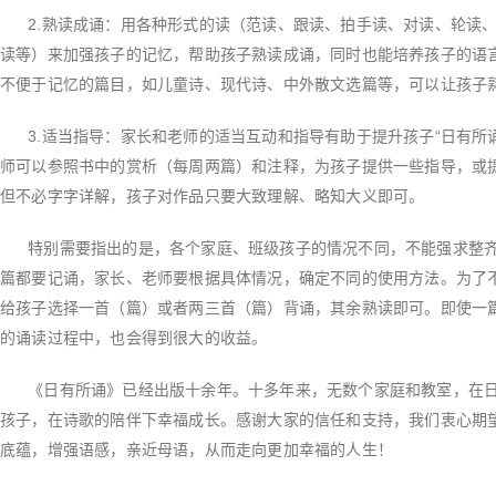
2.
熟读成诵：用各种形式的读（范读、跟读、拍手读、对读、轮读
读等）来加强孩子的记忆，帮助孩子熟读成诵，同时也能培养孩子的语
不便于记忆的篇目，如儿童诗、现代诗、中外散文选篇等，可以让孩子
3.
适当指导：家长和老师的适当互动和指导有助于提升孩子
“
日有所
师可以参照书中的赏析（每周两篇）和注释，为孩子提供一些指导，或
但不必字字详解，孩子对作品只要大致理解、略知大义即可。
特别需要指出的是，各个家庭、班级孩子的情况不同，不能强求整齐
篇都要记诵，家长、老师要根据具体情况，确定不同的使用方法。为了
给孩子选择一首（篇）或者两三首（篇）背诵，其余熟读即可。即使一
的诵读过程中，也会得到很大的收益。
《日有所诵》已经出版十余年。十多年来，无数个家庭和教室，在日
孩子，在诗歌的陪伴下幸福成长。感谢大家的信任和支持，我们衷心期
底蕴，增强语感，亲近母语，从而走向更加幸福的人生！