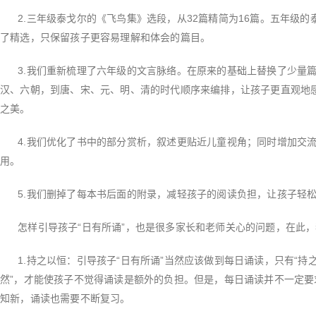
2.
三年级泰戈尔的《飞鸟集》选段，从
32
篇精简为
16
篇。五年级的
了精选，只保留孩子更容易理解和体会的篇目。
3.
我们重新梳理了六年级的文言脉络。在原来的基础上替换了少量
汉、六朝，到唐、宋、元、明、清的时代顺序来编排，让孩子更直观地
之美。
4.
我们优化了书中的部分赏析，叙述更贴近儿童视角；同时增加交
用。
5.
我们删掉了每本书后面的附录，减轻孩子的阅读负担，让孩子轻
怎样引导孩子
“
日有所诵
”
，也是很多家长和老师关心的问题，在此，
1.
持之以恒：引导孩子
“
日有所诵
”
当然应该做到每日诵读，只有
“
持
然
”
，才能使孩子不觉得诵读是额外的负担。但是，每日诵读并不一定要
知新，诵读也需要不断复习。