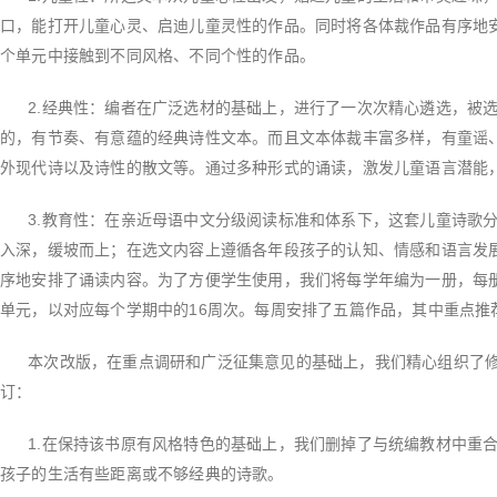
口，能打开儿童心灵、启迪儿童灵性的作品。同时将各体裁作品有序地
个单元中接触到不同风格、不同个性的作品。
2.
经典性：编者在广泛选材的基础上，进行了一次次精心遴选，被
的，有节奏、有意蕴的经典诗性文本。而且文本体裁丰富多样，有童谣
外现代诗以及诗性的散文等。通过多种形式的诵读，激发儿童语言潜能
3.
教育性：在亲近母语中文分级阅读标准和体系下，这套儿童诗歌
入深，缓坡而上；在选文内容上遵循各年段孩子的认知、情感和语言发
序地安排了诵读内容。为了方便学生使用，我们将每学年编为一册，每
单元，以对应每个学期中的
16
周次。每周安排了五篇作品，其中重点推
本次改版，在重点调研和广泛征集意见的基础上，我们精心组织了修
订：
1.
在保持该书原有风格特色的基础上，我们删掉了与统编教材中重
孩子的生活有些距离或不够经典的诗歌。